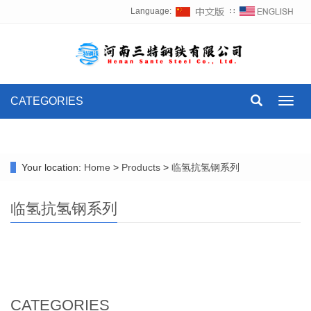
Language:
∷
CATEGORIES
Toggl
navig
Your location:
Home
>
Products
>
临氢抗氢钢系列
临氢抗氢钢系列
CATEGORIES